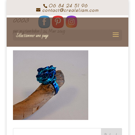
06 84 24 51 96
contact@crealeliam.com
0003
par
myriambidon
|
21, Mar 2019
Sélectionner une page