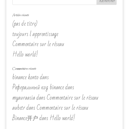
Articles récents
(pas de titre)
toujours l apprentissage
Commentaire sur le réseau
Hello world!
Commentaires récents
binance konto
dans
Реферальный код binance
dans
myauraasia
dans
Commentaire sur le réseau
aubetr
dans
Commentaire sur le réseau
Binance开户
dans
Hello world!