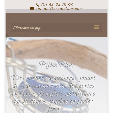
06 84 24 51 96
contact@crealeliam.com
Sélectionner une page
Bijoux Bleus
Des parures azuréennes jouant
de transparence avec des perles
en verre, de reflets métalliques
ou de douces courbes en perles
fimo