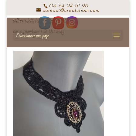
06 84 24 51 96
contact@crealeliam.com
collier victorien crealeliam (5)
par
myriambidon
|
18, Oct 2023
Sélectionner une page