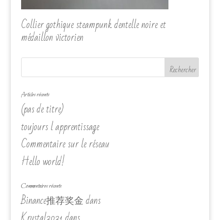
Collier gothique steampunk dentelle noire et
médaillon victorien
Articles récents
(pas de titre)
toujours l apprentissage
Commentaire sur le réseau
Hello world!
Commentaires récents
Binance推荐奖金
dans
Krystal3031
dans