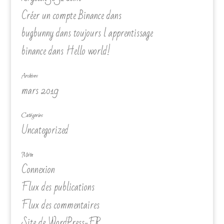
Créer un compte Binance
dans
bugbunny
dans
toujours l apprentissage
binance
dans
Hello world!
Archives
mars 2019
Catégories
Uncategorized
Méta
Connexion
Flux des publications
Flux des commentaires
Site de WordPress-FR