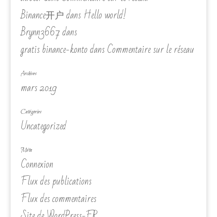
Binance开户
dans
Hello world!
Brynn3667
dans
gratis binance-konto
dans
Commentaire sur le réseau
Archives
mars 2019
Catégories
Uncategorized
Méta
Connexion
Flux des publications
Flux des commentaires
Site de WordPress-FR