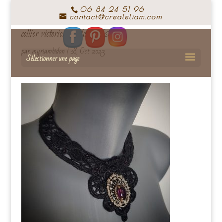
06 84 24 51 96
contact@crealeliam.com
collier victorien crealeliam (6)
par
myriambidon
|
18, Oct 2023
Sélectionner une page