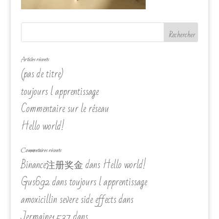
Articles récents
(pas de titre)
toujours l apprentissage
Commentaire sur le réseau
Hello world!
Commentaires récents
Binance注册奖金
dans
Hello world!
Gus692
dans
toujours l apprentissage
amoxicillin severe side effects
dans
Jermaine1537
dans