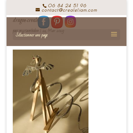
06 84 24 51 96
contact@crealeliam.com
dragon-crealeliam
par
myriambidon
|
21, Mar 2019
Sélectionner une page