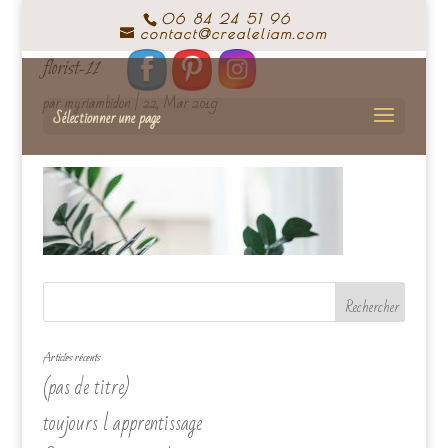
06 84 24 51 96
contact@crealeliam.com
florist-11
par
myriambidon
|
22, Mar 2019
Sélectionner une page
Articles récents
(pas de titre)
toujours l apprentissage