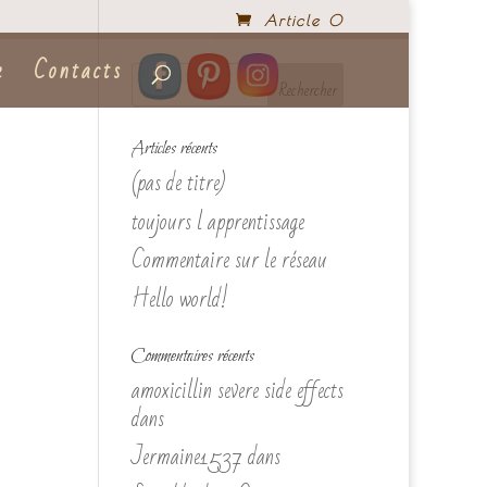
Article 0
e
Contacts
Articles récents
(pas de titre)
toujours l apprentissage
Commentaire sur le réseau
Hello world!
Commentaires récents
amoxicillin severe side effects
dans
Jermaine1537
dans