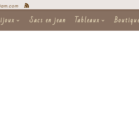
iam.com
ijoux
Sacs en jean
Tableaux
Boutiqu