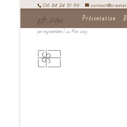
06 84 24 51 96
contact@crealel
Présentation
B
gift_64px
par
myriambidon
|
22, Mar 2019