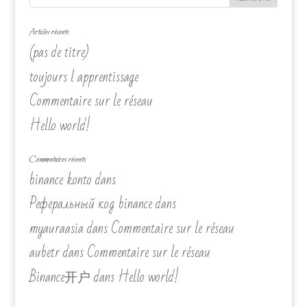
Articles récents
(pas de titre)
toujours l apprentissage
Commentaire sur le réseau
Hello world!
Commentaires récents
binance konto
dans
Реферальный код binance
dans
myauraasia
dans
Commentaire sur le réseau
aubetr
dans
Commentaire sur le réseau
Binance开户
dans
Hello world!