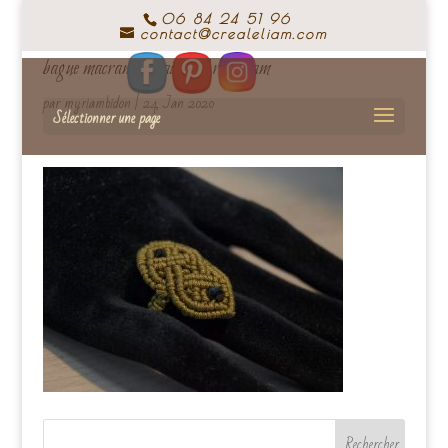
06 84 24 51 96
contact@crealeliam.com
bague macramé et laiton Créaléliam
par
myriambidon
|
24, Jan 2020
Sélectionner une page