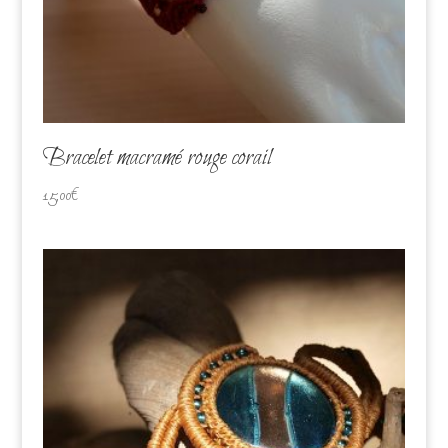
Bracelet macramé rouge corail
15,00
€