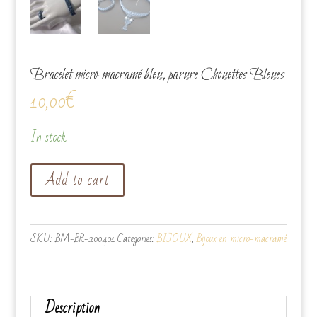
Bracelet micro-macramé bleu, parure Chouettes Bleues
10,00
€
In stock
Bracelet
Add to cart
micro-
macramé
bleu,
SKU:
BM-BR-200401
Categories:
BIJOUX
,
Bijoux en micro-macramé
parure
Chouettes
Bleues
quantity
Description