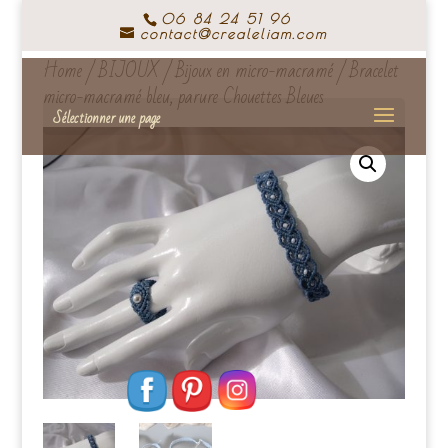
06 84 24 51 96
contact@crealeliam.com
Home
/
BIJOUX
/
Bijoux en micro-macramé
/ Bracelet
micro-macramé bleu, parure Chouettes Bleues
Sélectionner une page