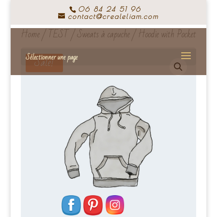
06 84 24 51 96
contact@crealeliam.com
Home
/
TEST
/
Sweats à capuche
/ Hoodie with Pocket
Sélectionner une page
Sale!