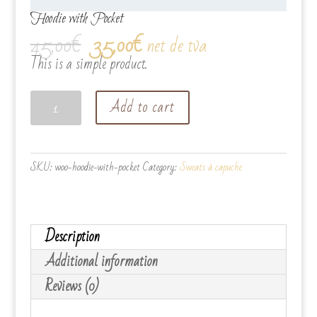
Hoodie with Pocket
45,00
€
35,00
€
net de tva
This is a simple product.
Hoodie
Add to cart
with
Pocket
quantity
SKU:
woo-hoodie-with-pocket
Category:
Sweats à capuche
Description
Additional information
Reviews (0)