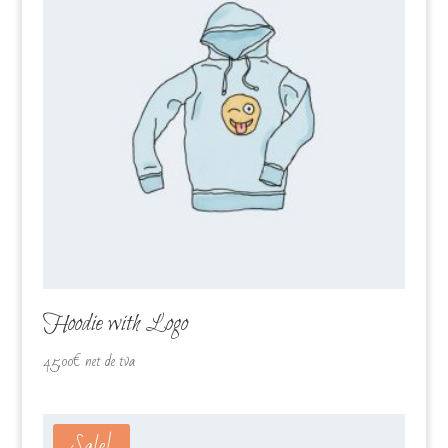
Hoodie with Logo
45,00
€
net de tva
Sale!