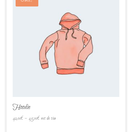
Hoodie
42,00
€
–
45,00
€
net de tva