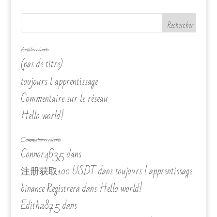
Articles récents
(pas de titre)
toujours l apprentissage
Commentaire sur le réseau
Hello world!
Commentaires récents
Connor4635
dans
注册获取100 USDT
dans
toujours l apprentissage
binance Registrera
dans
Hello world!
Edith2875
dans