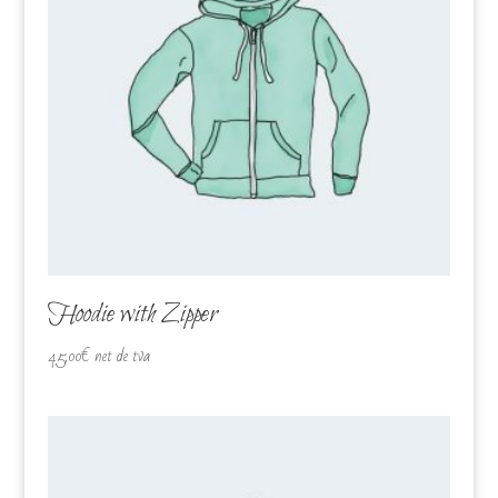
Hoodie with Zipper
45,00
€
net de tva