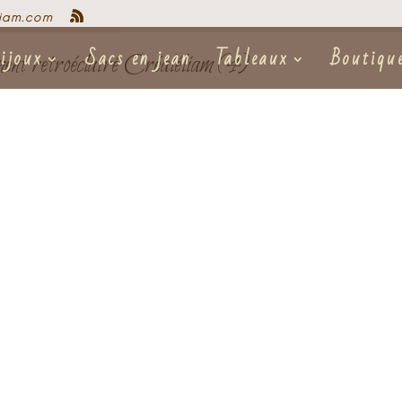
iam.com
ijoux
Sacs en jean
Tableaux
Boutiqu
ment retroéclairé Créaléliam (4)