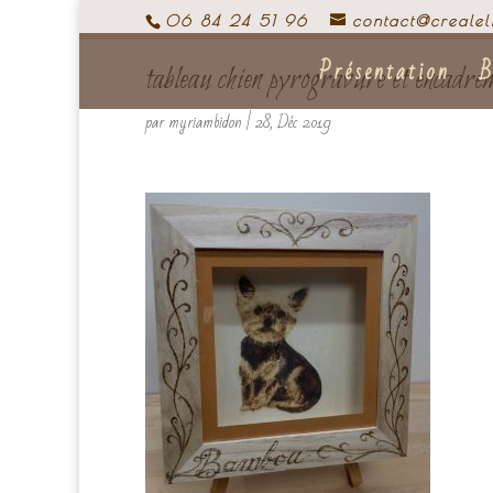
06 84 24 51 96
contact@crealel
Présentation
B
tableau chien pyrogravure et encadre
par
myriambidon
|
28, Déc 2019