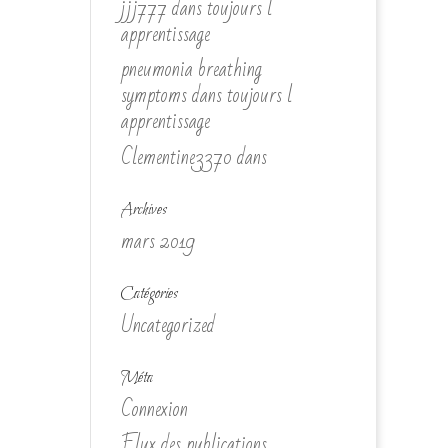
jjj777
dans
toujours l
apprentissage
pneumonia breathing
symptoms
dans
toujours l
apprentissage
Clementine3370
dans
Archives
mars 2019
Catégories
Uncategorized
Méta
Connexion
Flux des publications