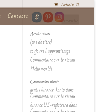
Article 0
e
Contacts
Articles récents
(pas de titre)
toujours l apprentissage
Commentaire sur le réseau
Hello world!
Commentaires récents
gratis binance-konto
dans
Commentaire sur le réseau
binance US-registrera
dans
Commentaire sur le réseau