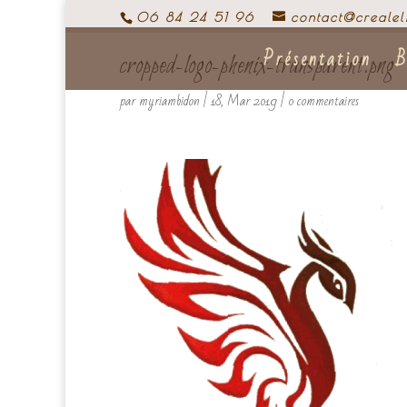
06 84 24 51 96
contact@crealel
Présentation
B
cropped-logo-phenix-transparent.png
par
myriambidon
|
18, Mar 2019
|
0 commentaires