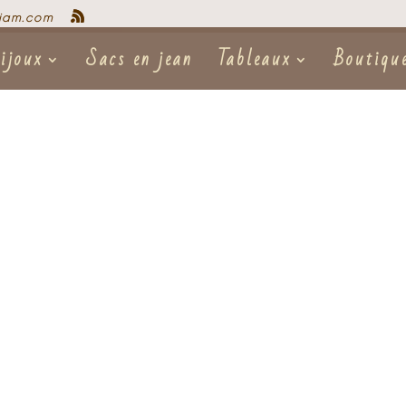
iam.com
ijoux
Sacs en jean
Tableaux
Boutiqu