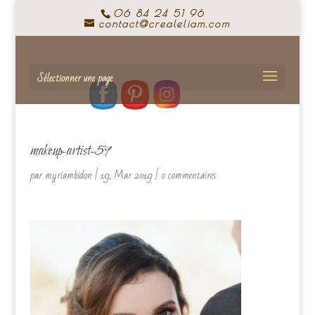
06 84 24 51 96
contact@crealeliam.com
Sélectionner une page
makeup-artist-59
par
myriambidon
|
19, Mar 2019
|
0 commentaires