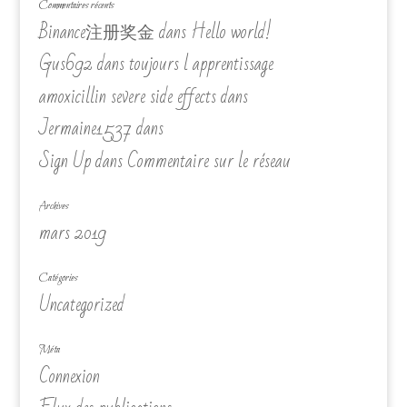
Commentaires récents
Binance注册奖金
dans
Hello world!
Gus692
dans
toujours l apprentissage
amoxicillin severe side effects
dans
Jermaine1537
dans
Sign Up
dans
Commentaire sur le réseau
Archives
mars 2019
Catégories
Uncategorized
Méta
Connexion