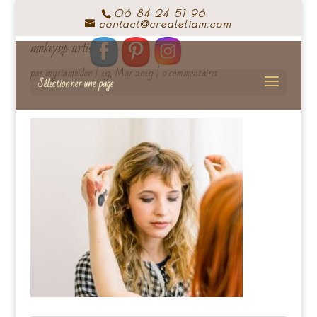
06 84 24 51 96
contact@crealeliam.com
makeyup-artist-14
par
myriambidon
|
19, Mar 2019
|
0 commentaires
Sélectionner une page