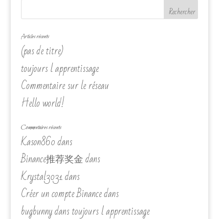
Articles récents
(pas de titre)
toujours l apprentissage
Commentaire sur le réseau
Hello world!
Commentaires récents
Kason860
dans
Binance推荐奖金
dans
Krystal3031
dans
Créer un compte Binance
dans
bugbunny
dans
toujours l apprentissage