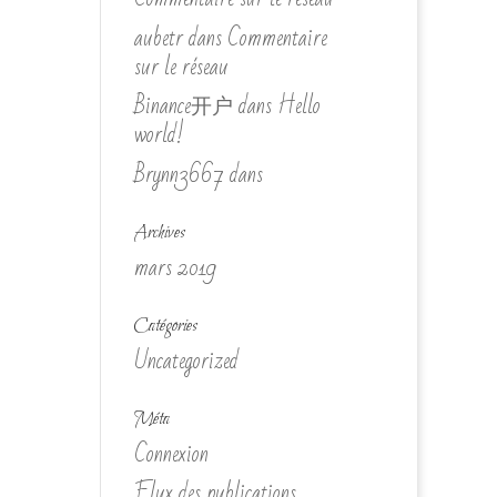
aubetr
dans
Commentaire
sur le réseau
Binance开户
dans
Hello
world!
Brynn3667
dans
Archives
mars 2019
Catégories
Uncategorized
Méta
Connexion
Flux des publications