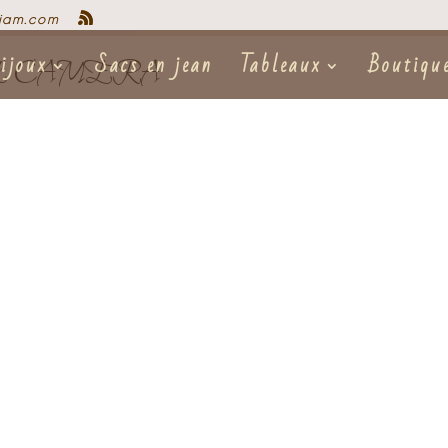
iam.com
ijoux
Sacs en jean
Tableaux
Boutiqu
L CAMERA