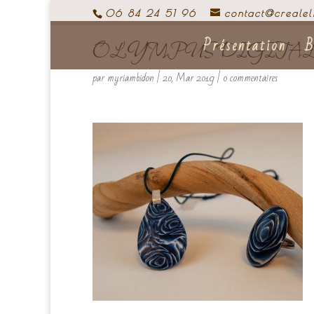
06 84 24 51 96
contact@crealel
Présentation
B
OLYMPUS DIGITA
par
myriambidon
|
20, Mar 2019
|
0 commentaires