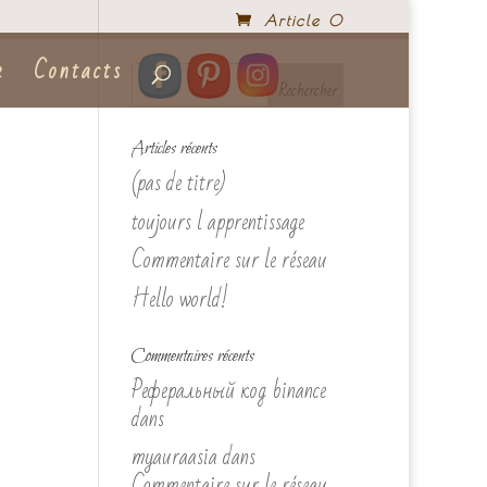
Article 0
e
Contacts
Articles récents
(pas de titre)
toujours l apprentissage
Commentaire sur le réseau
Hello world!
Commentaires récents
Реферальный код binance
dans
myauraasia
dans
Commentaire sur le réseau